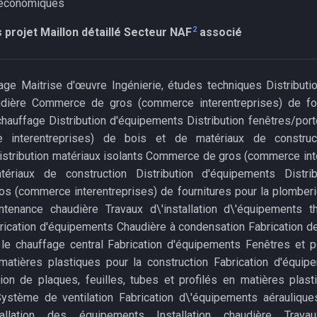
 économiques
2
 projet
Maillon détaillé
Secteur NAF
associé
age Maitrise d'œuvre Ingénierie, études techniques Distribut
audière Commerce de gros (commerce interentreprises) de fou
chauffage Distribution d'équipements Distribution fenêtres/p
 interentreprises) de bois et de matériaux de constructi
stribution matériaux isolants Commerce de gros (commerce int
riaux de construction Distribution d'équipements Distribu
 (commerce interentreprises) de fournitures pour la plomberi
intenance chaudière Travaux d\'installation d\'équipements 
brication d'équipements Chaudière à condensation Fabrication de
le chauffage central Fabrication d'équipements Fenêtres et p
matières plastiques pour la construction Fabrication d'équip
tion de plaques, feuilles, tubes et profilés en matières plast
stème de ventilation Fabrication d\'équipements aérauliques
tallation des équipements Installation chaudière Travaux