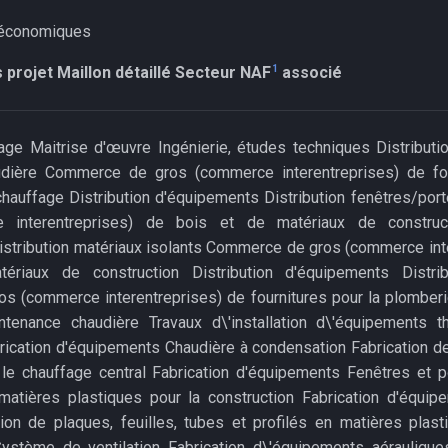
 économiques
1
 projet
Maillon détaillé
Secteur NAF
associé
age Maitrise d'œuvre Ingénierie, études techniques Distribut
audière Commerce de gros (commerce interentreprises) de fou
chauffage Distribution d'équipements Distribution fenêtres/p
 interentreprises) de bois et de matériaux de constructi
stribution matériaux isolants Commerce de gros (commerce int
riaux de construction Distribution d'équipements Distribu
 (commerce interentreprises) de fournitures pour la plomberi
intenance chaudière Travaux d\'installation d\'équipements 
brication d'équipements Chaudière à condensation Fabrication de
le chauffage central Fabrication d'équipements Fenêtres et p
matières plastiques pour la construction Fabrication d'équip
tion de plaques, feuilles, tubes et profilés en matières plast
stème de ventilation Fabrication d\'équipements aérauliques