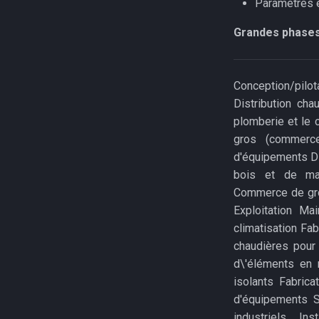
Paramètres
Grandes phases
Conception/pilot
Distribution ch
plomberie et le 
gros (commerce
d'équipements Di
bois et de maté
Commerce de gros
Exploitation Ma
climatisation Fa
chaudières pour 
d\'éléments en 
isolants Fabrica
d'équipements Sy
industriels Ins