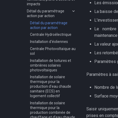
Les émission
impacts
Détail du paramétrage
La baisse de
action par action
L'investiss
Détail du paramétrage
action par action
Le nombre 
Centrale Hydroélectrique
maintenance
Installation d'éoliennes
La valeur aj
Centrale Photovoltaïque au
Les retombé
sol
Installation de toitures et
Paramètres 
ombrières solaires
photovoltaïques
Paramètres à sais
Installation de solaire
thermique pour la
production d'eau chaude
Nombre de l
sanitaire (ECS) en
Surface moy
logement collectif
Installation de solaire
thermique pour la
Saisir uniquemen
production combinée de
prises en compte
chauffage et d'eau chaude