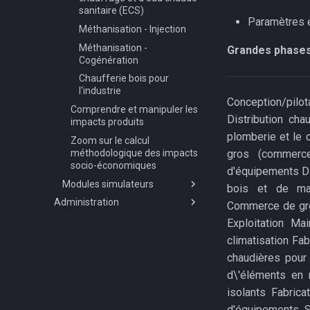
sanitaire (ECS)
Paramètres
Méthanisation - Injection
Méthanisation -
Grandes phases
Cogénération
Chaufferie bois pour
l'industrie
Conception/pilot
Comprendre et manipuler les
Distribution ch
impacts produits
plomberie et le 
Zoom sur le calcul
méthodologique des impacts
gros (commerce
socio-économiques
d'équipements Di
Modules simulateurs
bois et de maté
Administration
Simulateur mobilité
Commerce de gros
Méthodologie et sources de
Administration des couches de
Exploitation Ma
données
points d'intérêts
climatisation Fa
Simulateur EnR
Contribuer a la documentation
chaudières pour 
Méthodologie et sources de
Cas pratiques d usages
données
d\'éléments en 
isolants Fabrica
d'équipements Sy