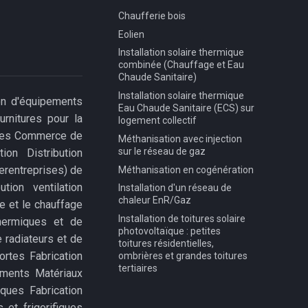
Chaufferie bois
Eolien
Installation solaire thermique
combinée (Chauffage et Eau
Chaude Sanitaire)
Installation solaire thermique
ion d'équipements
Eau Chaude Sanitaire (ECS) sur
rnitures pour la
logement collectif
ortes Commerce de
Méthanisation avec injection
sur le réseau de gaz
on Distribution
erentreprises) de
Méthanisation en cogénération
tion ventilation
Installation d'un réseau de
chaleur EnR/Gaz
e et le chauffage
Installation de toitures solaire
thermiques et de
photovoltaïque : petites
 radiateurs et de
toitures résidentielles,
ortes Fabrication
ombrières et grandes toitures
tertiaires
ements Matériaux
iques Fabrication
 et frigorifiques