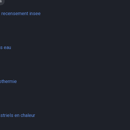
s
s recensement insee
s eau
othermie
striels en chaleur