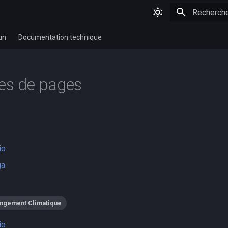
Initialisatio
un
Documentation technique
es de pages
io
ga
angement Climatique
io