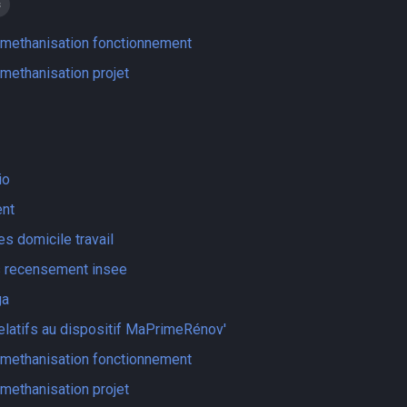
s
s methanisation fonctionnement
 methanisation projet
io
nt
s domicile travail
s recensement insee
ga
relatifs au dispositif MaPrimeRénov'
s methanisation fonctionnement
 methanisation projet