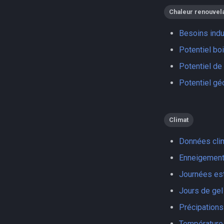
Chaleur renouvel
Besoins indu
Potentiel bo
Potentiel de 
Potentiel gé
Climat
Données cli
Enneigemen
Journées est
Jours de gel
Précipations
Température