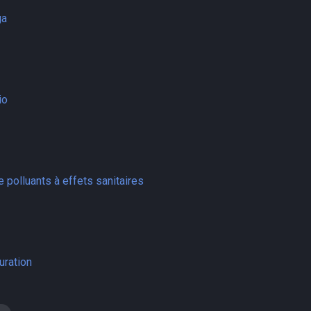
ga
io
 polluants à effets sanitaires
uration