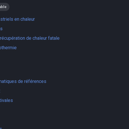
able
striels en chaleur
is
récupération de chaleur fatale
othermie
matiques de références
t
ivales
s