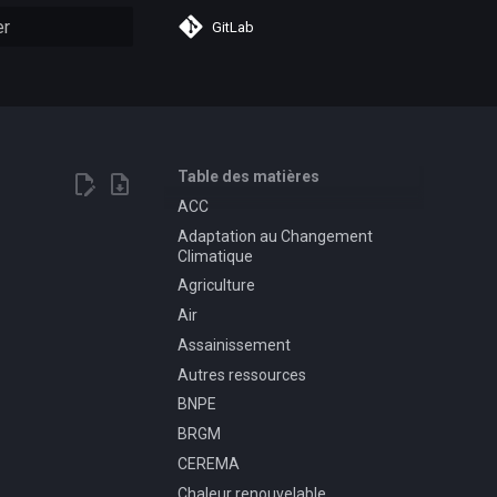
GitLab
n de la recherche
Table des matières
ACC
Adaptation au Changement
Climatique
Agriculture
Air
Assainissement
Autres ressources
BNPE
BRGM
CEREMA
Chaleur renouvelable