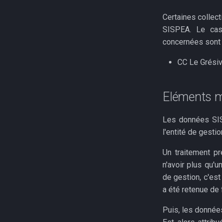
Petit cycle de l'eau
Base logement
Parts modales domicile
Adaptation au changement
Indicateurs relatifs au
Stations depuration
Certaines collec
travail
climatique
dispositif MaPrimeRénov'
SISPEA. Le cas
Démographie
Exposition rga
concernées sont 
Autres ressources
Population insee
CC Le Grési
Exploitations recensement
insee
Eléments m
Les données SISP
l'entité de gesti
Un traitement pr
n'avoir plus qu'
de gestion, c'est
a été retenue de f
Puis, les donnée