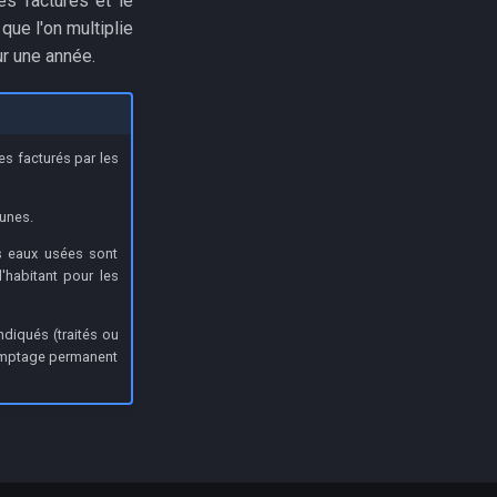
es facturés et le
que l'on multiplie
r une année.
es facturés par les
unes.
 eaux usées sont
l'habitant pour les
diqués (traités ou
comptage permanent