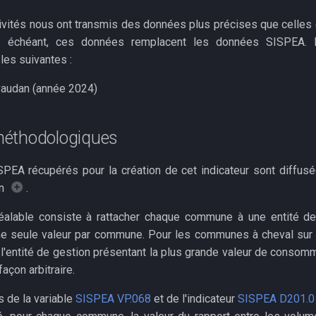
tivités nous ont transmis des données plus précises que celles
 échéant, ces données remplacent les données SISPEA. Le
les suivantes :
vaudan (année 2024)
éthodologiques
EA récupérés pour la création de cet indicateur sont diffusé
on
.
éalable consiste à rattacher chaque commune à une entité de
une seule valeur par commune. Pour les communes à cheval sur 
 l'entité de gestion présentant la plus grande valeur de consom
açon arbitraire.
s de la variable
SISPEA VP.068
et de l'indicateur
SISPEA D201.0