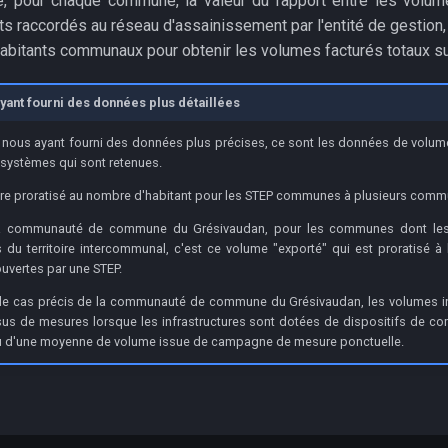
ué, pour chaque commune, la valeur du rapport entre les volum
s raccordés au réseau d'assainissement par l'entité de gestion, 
habitants communaux pour obtenir les volumes facturés totaux su
ayant fourni des données plus détaillées
es nous ayant fourni des données plus précises, ce sont les données de volum
ystèmes qui sont retenues.
tre proratisé au nombre d'habitant pour les STEP communes à plusieurs comm
la communauté de commune du Grésivaudan, pour les communes dont les
 du territoire intercommunal, c'est ce volume "exporté" qui est proratisé à 
vertes par une STEP.
le cas précis de la communauté de commune du Grésivaudan, les volumes in
ssus de mesures lorsque les infrastructures sont dotées de dispositifs de 
u d'une moyenne de volume issue de campagne de mesure ponctuelle.