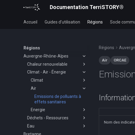
Documentation TerriSTORY®
Accueil
Guides d'utilisation
Régions
Socle comm
Régions
Auvergn
Régions
Auvergne-Rhône-Alpes
Air
ORCAE
Chaleur renouvelable
Emission
Climat - Air - Énergie
Besoins industriels en
chaleur
Climat
Potentiel géothermie
Air
Données climatiques de
références
Information
Emissions de polluants à
Données climatiques
effets sanitaires
Enneigement
passées - Modélisations
Energie
Journées estivales
Données climatiques
Évolution passée de la
Déchets - Ressources
Consommation d'énergie
Jours de gel
futures - Modélisations
plus longue période sans
Nom des indicate
Eau
Equipements « Gestion des
Part de la production
Précipations
pluie
Émissions de gaz à effet
Évolution future des jours
déchets – ressources »
renouvelable sur la
Bretagne
Assainissement collectif
Températures
de serre
Évolution passée de
avec sol sec