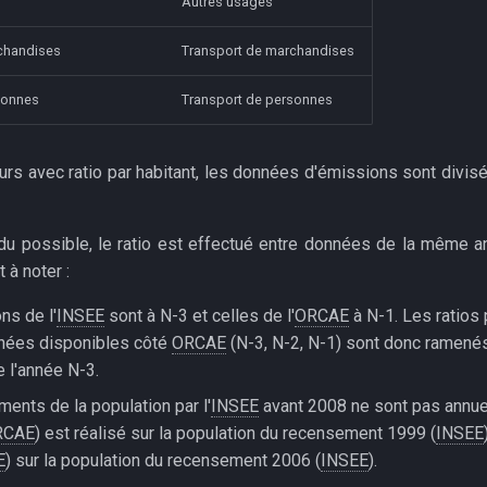
Autres usages
chandises
Transport de marchandises
sonnes
Transport de personnes
eurs avec ratio par habitant, les données d'émissions sont divis
u possible, le ratio est effectué entre données de la même 
 à noter :
ns de l'
INSEE
sont à N-3 et celles de l'
ORCAE
à N-1. Les ratios 
nnées disponibles côté
ORCAE
(N-3, N-2, N-1) sont donc ramenés
e l'année N-3.
ents de la population par l'
INSEE
avant 2008 ne sont pas annuel
RCAE
) est réalisé sur la population du recensement 1999 (
INSEE
E
) sur la population du recensement 2006 (
INSEE
).