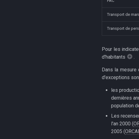
PAC
Transport de mar
Transport de per
Pour les indicat
d'habitants
.
Dans la mesure d
d'exceptions sont
les productio
dernières a
population d
Les recensem
l'an 2000 (
O
2005 (
ORCA