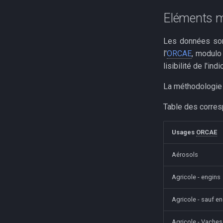
Eléments m
Les données sont
l'
ORCAE
, modulo
lisibilité de l'indi
La méthodologie 
Table des corre
Usages
ORCAE
Aérosols
Agricole - engins
Agricole - sauf en
Agricole - Vaches 