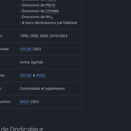
- Émissions de
PM10
- Émissions de
COVNM
- Émissions de NH
3
- & leurs déclinaisons par habitant
on
1990, 2000, 2005, 2010-2024
onnée
ORCAE
2025
tonne, kg/hab
née
ORCAE
&
INSEE
n
Communale et supérieures
uction
INSEE
2025
de l'indicateur