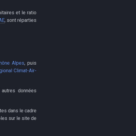
taires et le ratio
AE
, sont réparties
hône Alpes
, puis
ional Climat-Air-
s autres données
tes dans le cadre
les sur le site de