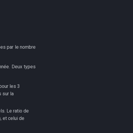
ées par le nombre
année. Deux types
pour les 3
 sur la
s. Le ratio de
), et celui de