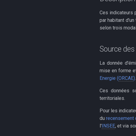
Ces indicateurs p
par habitant d'un
selon trois modal
Source des
La donnée d'ém
mise en forme et
Energie (
ORCAE
)
.
Ces données son
territoriales.
Pour les indicat
du
recensement d
l'
INSEE
, et via s