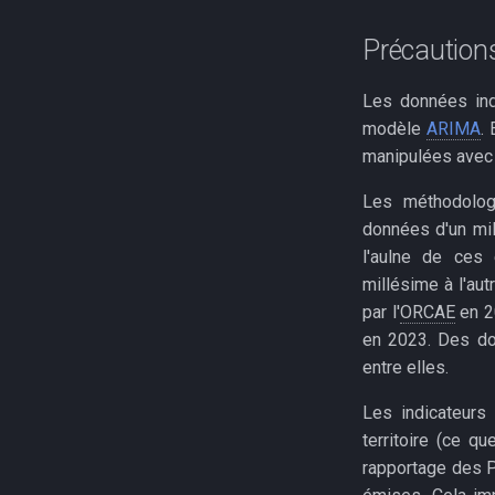
Précaution
Les données ind
modèle
ARIMA
.
manipulées avec 
Les méthodolog
données d'un mil
l'aulne de ces 
millésime à l'au
par l'
ORCAE
en 2
en 2023. Des do
entre elles.
Les indicateurs
territoire (ce q
rapportage des P