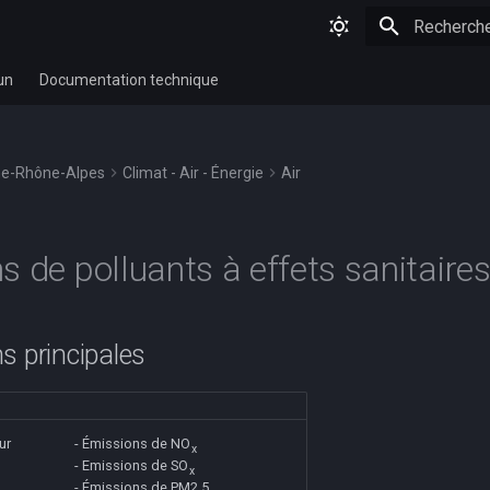
Initialisatio
un
Documentation technique
e-Rhône-Alpes
Climat - Air - Énergie
Air
s de polluants à effets sanitaire
s principales
ur
- Émissions de NO
x
- Emissions de SO
x
- Émissions de
PM2.5