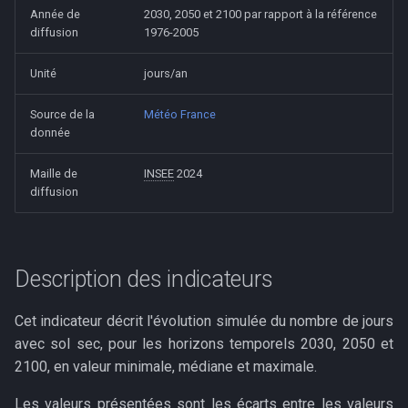
Tonnages de DMA collectés
Modules simulateurs
i
Année de
2030, 2050 et 2100 par rapport à la référence
Évolutions passées du
Précautions d'usage
Démographie
diffusion
1976-2005
o
nombre de journées
estivales, jours de gel et nuits
Autres ressources
Unité
jours/an
n
tropicales
d
Source de la
Météo France
donnée
e
Maille de
INSEE
2024
l
diffusion
a
r
Description des indicateurs
e
c
Cet indicateur décrit l'évolution simulée du nombre de jours
h
avec sol sec, pour les horizons temporels 2030, 2050 et
2100, en valeur minimale, médiane et maximale.
e
Les valeurs présentées sont les écarts entre les valeurs
r