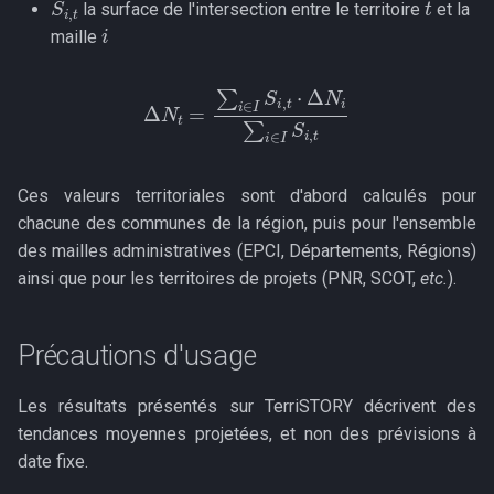
la surface de l'intersection entre le territoire
et la
i
maille
Δ
N
t
=
∑
i
∈
I
S
S
i
i
,
,
t
t
⋅
Δ
N
i
∑
i
∈
I
Ces valeurs territoriales sont d'abord calculés pour
chacune des communes de la région, puis pour l'ensemble
des mailles administratives (EPCI, Départements, Régions)
ainsi que pour les territoires de projets (PNR, SCOT,
etc.
).
Précautions d'usage
Les résultats présentés sur TerriSTORY décrivent des
tendances moyennes projetées, et non des prévisions à
date fixe.