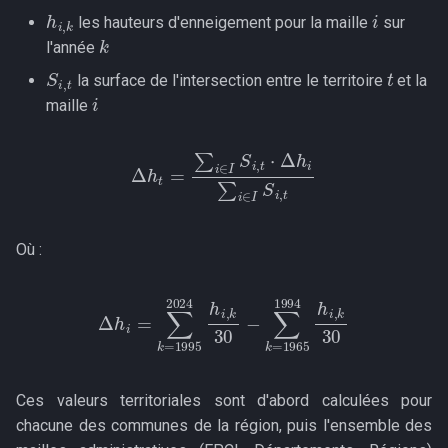
i
h
i
,
k
les hauteurs d'enneigement pour la maille
sur
k
l'année
t
S
i
,
t
la surface de l'intersection entre le territoire
et la
i
maille
Δ
h
t
=
∑
i
∈
I
S
S
i
i
,
,
t
t
⋅
Δ
h
i
∑
i
∈
I
Où :
Δ
h
i
=
k
∑
=
k
1965
=
1995
1994
2024
h
i
h
,
k
i
30
,
k
30
−
∑
Ces valeurs territoriales sont d'abord calculées pour
chacune des communes de la région, puis l'ensemble des