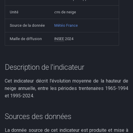
Tonnages de DMA collectés
Modules simulateurs
i
c
m
Démographie
Unité
de neige
o
Autres ressources
n
Source de la donnée
Météo France
d
Maille de diffusion
INSEE
2024
e
l
Description de l'indicateur
a
r
Cet indicateur décrit l'évolution moyenne de la hauteur de
neige annuelle, entre les périodes trentenaires 1965-1994
e
et 1995-2024.
c
h
Sources des données
e
La donnée source de cet indicateur est produite et mise à
r