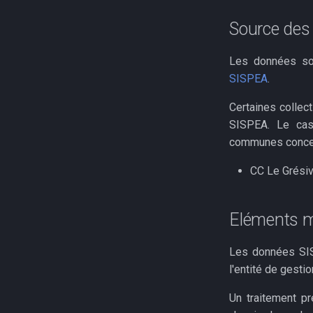
Parts modales domicile
Adaptation au changement
Indicateurs relatifs au
Stations depuration
travail
Source des
climatique
dispositif MaPrimeRénov'
Démographie
Exposition rga
Les données son
Autres ressources
Population insee
SISPEA
.
Exploitations recensement
insee
Certaines collec
SISPEA. Le cas
communes concern
CC Le Grési
Eléments m
Les données SISP
l'entité de gesti
Un traitement pr