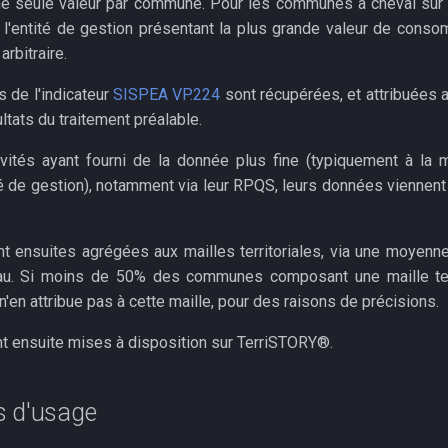
une seule valeur par commune. Pour les communes à cheval sur 
t l'entité de gestion présentant la plus grande valeur de conso
arbitraire.
 de l'indicateur
SISPEA VP.224
sont récupérées, et attribuées
ltats du traitement préalable.
ivités ayant fourni de la donnée plus fine (typiquement à la
ité de gestion), notamment via leur RPQS, leurs données viennen
 ensuites agrégées aux mailles territoriales, via une moyenn
eau. Si moins de 50% des communes composant une maille terr
n'en attribue pas à cette maille, pour des raisons de précisions.
 ensuite mises à disposition sur TerriSTORY®.
s d'usage