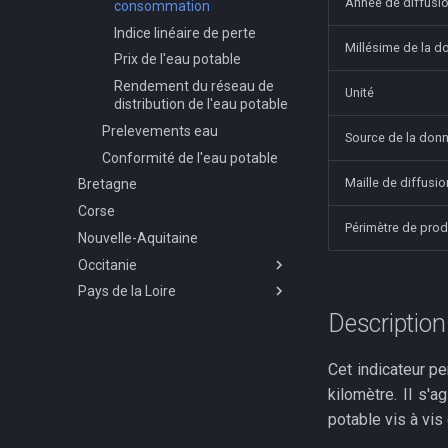
Année de diffusi
Station de traitement des
consommation
Potentiel de récupération
l'enneigement
Tonnages de DMA collectés
Stocks et flux de
eaux usées
Évolution future des jours
Indice linéaire de perte
de chaleur fatale
carbone
Évolution passée des
de fortes chaleurs et des
Millésime de la d
Volume d'eau collecté en
Prix de l'eau potable
températures moyenne
nuits tropicales
assainissement collectif
Flux
et maximale
Rendement du réseau de
Évolution future des
Unité
Stocks
distribution de l'eau potable
Évolutions passées du
températures
cumul annuel de
Prelevements eau
Évolution future des
Source de la don
précipitations et du bilan
précipitations
Conformité de l'eau potable
hydrique
Maille de diffusio
Bretagne
Évolutions passées du
nombre de journées
Corse
estivales, jours de gel et
Périmètre de prod
Nouvelle-Aquitaine
nuits tropicales
Occitanie
Pays de la Loire
Gaz à effet de serre
Description 
Energies renouvelables -
Empreinte Carbone
Bioénergies
Territoriale
Agriculture
Installations methanisation
Cet indicateur pe
fonctionnement
Mobilité
Agriculture bio
kilomètre. Il s'
Installations methanisation
Résidentiel
Emissions ges domicile
potable vis à vis
projet
travail
Petit cycle de l'eau
Base logement