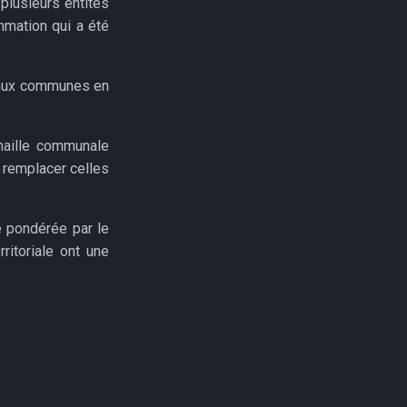
plusieurs entités
mmation qui a été
 aux communes en
 maille communale
t remplacer celles
e pondérée par le
itoriale ont une