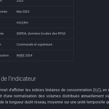
on
2023
onnée
Mai 2025
m3/j/km
née
SISPEA, données locales des RPQS
n
Communale et supérieure
uction
INSEE
2024
de l'indicateur
rmet d'afficher les indices linéaires de consommation (
ILC
), en
agit d'une normalisation des volumes distribués annuellement vi
 de la longueur dudit réseau, moyenné sur une unité temporelle q