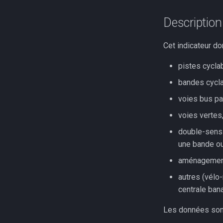
Description 
Cet indicateur do
pistes cycla
bandes cycla
voies bus pa
voies vertes
double-sens 
une bande ou
aménagements
autres (vélo
centrale ban
Les données sont