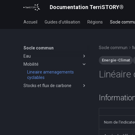
Documentation TerriSTORY®
Accueil
Guides d'utilisation
Régions
Socle comm
Socle commun
M
Socle commun
Eau
Energie-Climat
Mobilité
Prelevements eau
Linéaire
Lineaire amenagements
cyclables
Stocks et flux de carbone
Stocks
Information
Flux
Nom de l'indicate