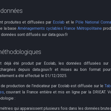
 données
t produites et diffusées par
Ecolab
et le
Pôle National Conna
 de la base
Aménagements cyclables France Métropolitaine
prod
 données sont diffusés sur data.gouv.fr
éthodologiques
ant déjà été produit par Ecolab, les données diffusées sur
chargées depuis data.gouv.fr et mises au bon format pour
raitement a été effectué le 01/12/2025.
de production de l'indicateur par Ecolab est diffusée sur le
Tab
les
, couvrant la France entière et mis en ligne par la DRIEAT. V
dologie :
métries qui apparaissent plusieurs fois dans les données brutes,