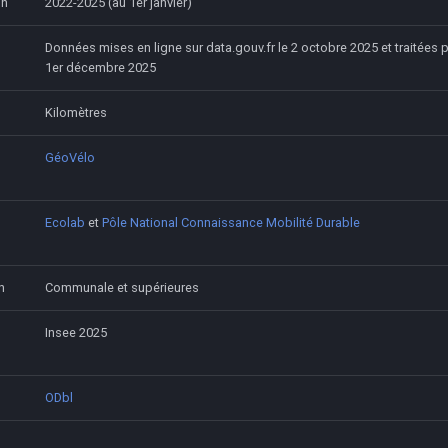
on
2022-2025 (au 1er janvier)
Données mises en ligne sur data.gouv.fr le 2 octobre 2025 et traitées 
1er décembre 2025
Kilomètres
GéoVélo
Ecolab
et
Pôle National Connaissance Mobilité Durable
n
Communale et supérieures
Insee 2025
ODbl