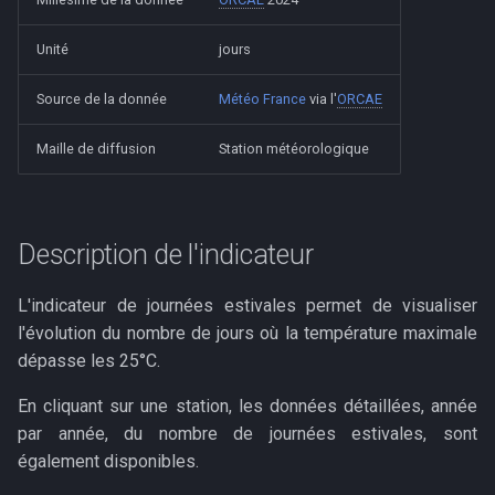
Tonnages de DMA collectés
Modules simulateurs
i
Évolutions passées du
Démographie
Unité
jours
o
nombre de journées
estivales, jours de gel et nuits
Autres ressources
n
Source de la donnée
Météo France
via l'
ORCAE
tropicales
d
Maille de diffusion
Station météorologique
e
l
Description de l'indicateur
a
r
L'indicateur de journées estivales permet de visualiser
l'évolution du nombre de jours où la température maximale
e
dépasse les 25°C.
c
En cliquant sur une station, les données détaillées, année
h
par année, du nombre de journées estivales, sont
e
également disponibles.
r