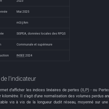
on
2023
onnée
Mai 2025
m3/j/km
née
SISPEA, données locales des RPQS
n
Communale et supérieure
uction
INSEE
2024
de l'indicateur
rmet d'afficher les indices linéaires de pertes (
ILP
) - ou Perte
r kilomètre. Il s'agit d'une normalisation des volumes perdus a
able vis à vis de la longueur dudit réseau, moyenné sur une