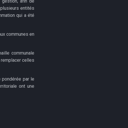
 gestion, afin de
plusieurs entités
mmation qui a été
 aux communes en
 maille communale
t remplacer celles
e pondérée par le
itoriale ont une