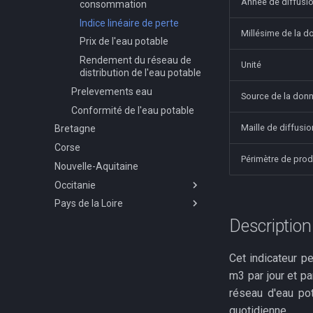
Année de diffusi
Station de traitement des
consommation
Potentiel de récupération
l'enneigement
Tonnages de DMA collectés
Stocks et flux de
eaux usées
Évolution future des jours
Indice linéaire de perte
de chaleur fatale
carbone
Évolution passée des
de fortes chaleurs et des
Millésime de la d
Volume d'eau collecté en
Prix de l'eau potable
températures moyenne
nuits tropicales
assainissement collectif
Flux
et maximale
Rendement du réseau de
Évolution future des
Unité
Stocks
distribution de l'eau potable
Évolutions passées du
températures
cumul annuel de
Prelevements eau
Évolution future des
Source de la don
précipitations et du bilan
précipitations
Conformité de l'eau potable
hydrique
Maille de diffusio
Bretagne
Évolutions passées du
nombre de journées
Corse
estivales, jours de gel et
Périmètre de prod
Nouvelle-Aquitaine
nuits tropicales
Occitanie
Pays de la Loire
Gaz à effet de serre
Description 
Energies renouvelables -
Empreinte Carbone
Bioénergies
Territoriale
Agriculture
Installations methanisation
Cet indicateur pe
fonctionnement
Mobilité
Agriculture bio
m3 par jour et pa
Installations methanisation
Résidentiel
Emissions ges domicile
réseau d'eau pot
projet
travail
Petit cycle de l'eau
Base logement
quotidienne.