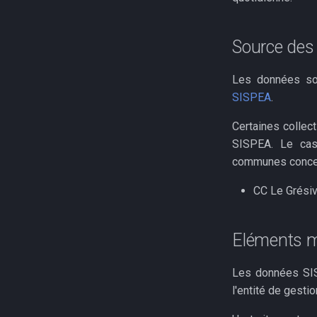
Parts modales domicile
Adaptation au changement
Indicateurs relatifs au
Stations depuration
travail
climatique
dispositif MaPrimeRénov'
Source des
Démographie
Exposition rga
Autres ressources
Population insee
Les données son
Exploitations recensement
SISPEA
.
insee
Certaines collec
SISPEA. Le cas
communes concern
CC Le Grési
Eléments m
Les données SISP
l'entité de gesti