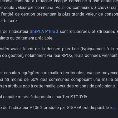
éalable consiste à rattacher chaque commune à une entité de
une seule valeur par commune. Pour les communes à cheval sur 
t l'entité de gestion présentant la plus grande valeur de conso
arbitraire.
 de l'indicateur
SISPEA P106.3
sont récupérées, et attribuées
ltats du traitement préalable.
ivités ayant fourni de la donnée plus fine (typiquement à la
ité de gestion), notamment via leur RPQS, leurs données viennen
 ensuites agrégées aux mailles territoriales, via une moyenn
eau. Si moins de 50% des communes composant une maille terr
n'en attribue pas à cette maille, pour des raisons de précisions.
 ensuite mises à disposition sur TerriSTORY®.
ue de l'indicateur P106.3 produite par SISPEA est disponible
ici
.