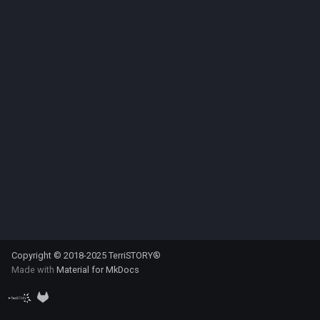
i
Démographie
o
Autres ressources
n
d
e
l
a
r
e
c
Copyright © 2018-2025 TerriSTORY®
h
Made with
Material for MkDocs
e
r